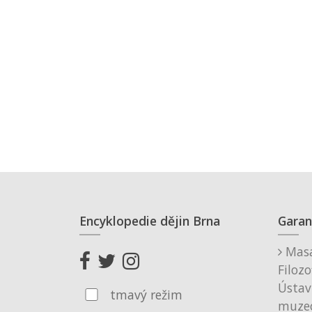
Encyklopedie dějin Brna
Garan
Masa
Filozo
Ústav
tmavý režim
muzeo