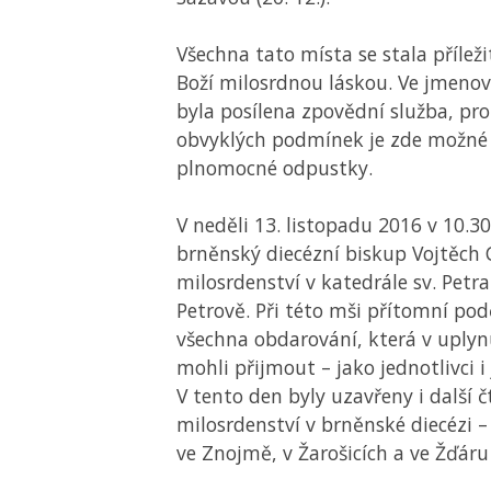
Všechna tato místa se stala příleži
Boží milosrdnou láskou. Ve jmenov
byla posílena zpovědní služba, pro
obvyklých podmínek je zde možné 
plnomocné odpustky.
V neděli 13. listopadu 2016 v 10.3
brněnský diecézní biskup Vojtěch C
milosrdenství v katedrále sv. Petra
Petrově. Při této mši přítomní po
všechna obdarování, která v uplyn
mohli přijmout – jako jednotlivci i
V tento den byly uzavřeny i další č
milosrdenství v brněnské diecézi –
ve Znojmě, v Žarošicích a ve Žďár