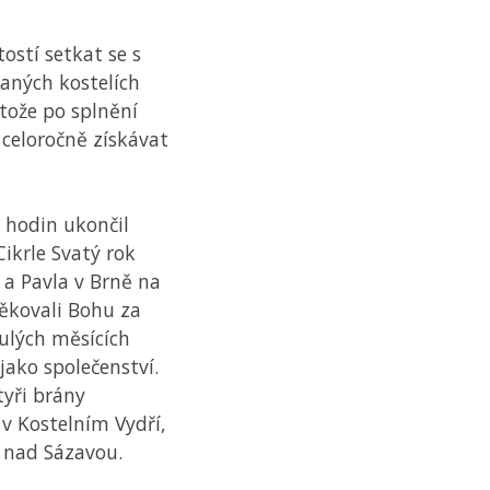
tostí setkat se s
aných kostelích
tože po splnění
celoročně získávat
0 hodin ukončil
ikrle Svatý rok
 a Pavla v Brně na
děkovali Bohu za
ulých měsících
 jako společenství.
tyři brány
 v Kostelním Vydří,
u nad Sázavou.