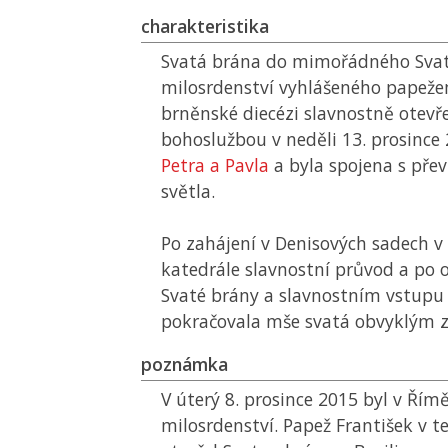
charakteristika
Svatá brána do mimořádného Sva
milosrdenství vyhlášeného papeže
brněnské diecézi slavnostně otevře
bohoslužbou v neděli 13. prosince
Petra a Pavla
a byla spojena s pře
světla.
Po zahájení v Denisových sadech v 
katedrále slavnostní průvod a po 
Svaté brány a slavnostním vstup
pokračovala mše svatá obvyklým 
poznámka
V úterý 8. prosince 2015 byl v Řím
milosrdenství. Papež František v 