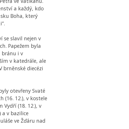
 Petra ve Vatikánu.
enství a každý, kdo
ásku Boha, který
i“.
se slavil nejen v
vích. Papežem byla
 bránu i v
ším v katedrále, ale
V brněnské diecézi
byly otevřeny Svaté
h (16. 12.), v kostele
Vydří (18. 12.), v
 a v bazilice
kuláše ve Žďáru nad