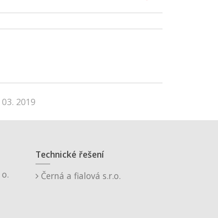
 03. 2019
Technické řešení
o.
Černá a fialová s.r.o.