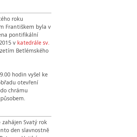
tého roku
m Františkem byla v
na pontifikální
 2015 v
katedrále sv.
vzetím Betlémského
9.00 hodin vyšel ke
obřadu otevření
u do chrámu
způsobem.
ě zahájen Svatý rok
tento den slavnostně