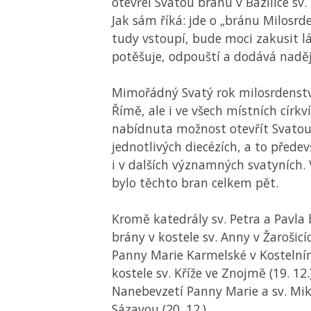
otevřel Svatou bránu v Bazilice sv.
Jak sám říká: jde o „bránu Milosrd
tudy vstoupí, bude moci zakusit l
potěšuje, odpouští a dodává naděj
Mimořádný Svatý rok milosrdenství 
Římě, ale i ve všech místních círk
nabídnuta možnost otevřít Svatou
jednotlivých diecézích, a to předev
i v dalších významných svatyních. 
bylo těchto bran celkem pět.
Kromě katedrály sv. Petra a Pavla 
brány v kostele sv. Anny v Žarošicíc
Panny Marie Karmelské v Kostelním 
kostele sv. Kříže ve Znojmě (19. 12.)
Nanebevzetí Panny Marie a sv. Mi
Sázavou (20. 12.).