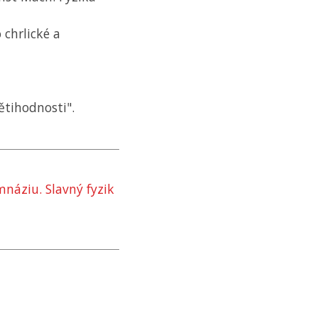
 chrlické a
tihodnosti".
mnáziu. Slavný fyzik