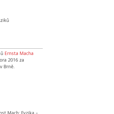
yziků
dnů
Ernsta Macha
ora 2016 za
v Brně.
nst Mach: Fyzika –