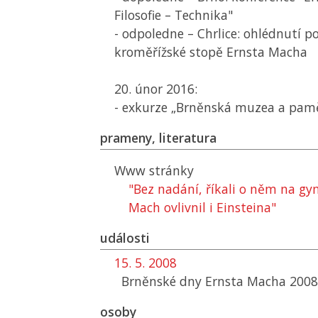
Filosofie – Technika"
- odpoledne – Chrlice: ohlédnutí po
kroměřížské stopě Ernsta Macha
20. únor 2016:
- exkurze „Brněnská muzea a pamě
prameny, literatura
Www stránky
"Bez nadání, říkali o něm na gy
Mach ovlivnil i Einsteina"
události
15. 5. 2008
Brněnské dny Ernsta Macha 2008
osoby