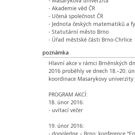
- Masarykova univerzita
- Akademie věd
ČR
- Učená společnost
ČR
- Jednota českých matematiků a f
- Statutární město Brno
- Úřad městské části Brno-Chrlice
poznámka
Hlavní akce v rámci Brněnských 
2016 proběhly ve dnech 18.–20. ún
koordinace Masarykovy univerzity 
PROGRAM AKCÍ:
18. únor 2016:
- uvítací večer
19. únor 2016:
- dopoledne – Brno: konference "Er