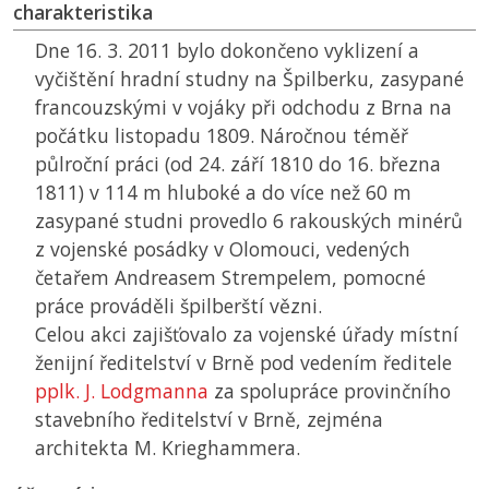
charakteristika
Dne 16. 3. 2011 bylo dokončeno vyklizení a
vyčištění hradní studny na Špilberku, zasypané
francouzskými v vojáky při odchodu z Brna na
počátku listopadu 1809. Náročnou téměř
půlroční práci (od 24. září 1810 do 16. března
1811) v 114 m hluboké a do více než 60 m
zasypané studni provedlo 6 rakouských minérů
z vojenské posádky v Olomouci, vedených
četařem Andreasem Strempelem, pomocné
práce prováděli špilberští vězni.
Celou akci zajišťovalo za vojenské úřady místní
ženijní ředitelství v Brně pod vedením ředitele
pplk. J. Lodgmanna
za spolupráce provinčního
stavebního ředitelství v Brně, zejména
architekta M. Krieghammera.