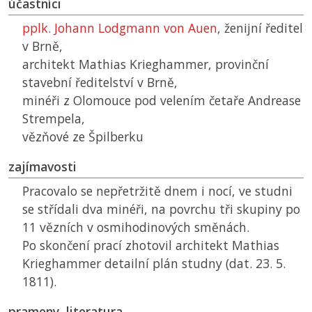
účastníci
pplk. Johann Lodgmann von Auen
, ženijní ředitel
v Brně,
architekt Mathias Krieghammer, provinční
stavební ředitelství v Brně,
minéři z Olomouce pod velením četaře Andrease
Strempela,
vězňové ze Špilberku
zajímavosti
Pracovalo se nepřetržitě dnem i nocí, ve studni
se střídali dva minéři, na povrchu tři skupiny po
11 vězních v osmihodinových směnách.
Po skončení prací zhotovil architekt Mathias
Krieghammer detailní plán studny (dat. 23. 5.
1811).
prameny, literatura