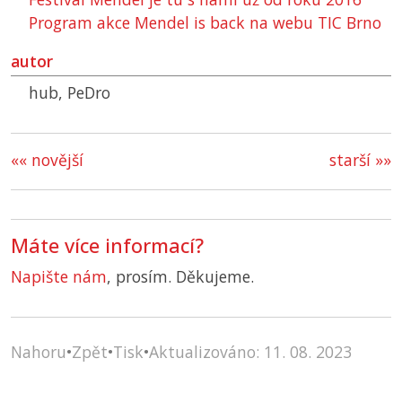
Program akce Mendel is back na webu
TIC
Brno
autor
hub, PeDro
«« novější
starší »»
Máte více informací?
Napište nám
, prosím. Děkujeme.
Nahoru
•
Zpět
•
Tisk
•
Aktualizováno: 11. 08. 2023