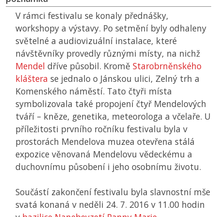
V rámci festivalu se konaly přednášky,
workshopy a výstavy. Po setmění byly odhaleny
světelné a audiovizuální instalace, které
návštěvníky provedly různými místy, na nichž
Mendel
dříve působil. Kromě
Starobrněnského
kláštera
se jednalo o Jánskou ulici, Zelný trh a
Komenského náměstí. Tato čtyři místa
symbolizovala také propojení čtyř Mendelových
tváří – kněze, genetika, meteorologa a včelaře. U
příležitosti prvního ročníku festivalu byla v
prostorách Mendelova muzea otevřena stálá
expozice věnovaná Mendelovu vědeckému a
duchovnímu působení i jeho osobnímu životu.
Součástí zakončení festivalu byla slavnostní mše
svatá konaná v neděli 24. 7. 2016 v 11.00 hodin