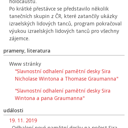
holocaustu.
Po krátké přestávce se představilo několik
tanečních skupin z
ČR
, které zatančily ukázky
izraelských lidových tanců, program pokračoval
výukou izraelských lidových tanců pro všechny
zájemce.
prameny, literatura
Www stránky
"Slavnostní odhalení pamětní desky Sira
Nicholase Wintona a Thomase Graumanna"
"Slavnostní odhalení pamětní desky Sira
Wintona a pana Graumanna"
události
19. 11. 2019
Odhalení nové pamětní desky na počest Sira