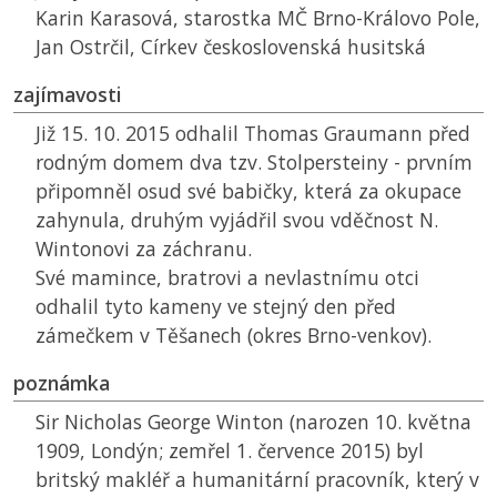
Karin Karasová, starostka
MČ
Brno-Královo Pole,
Jan Ostrčil, Církev československá husitská
zajímavosti
Již 15. 10. 2015 odhalil Thomas Graumann před
rodným domem dva tzv. Stolpersteiny - prvním
připomněl osud své babičky, která za okupace
zahynula, druhým vyjádřil svou vděčnost N.
Wintonovi za záchranu.
Své mamince, bratrovi a nevlastnímu otci
odhalil tyto kameny ve stejný den před
zámečkem v Těšanech (okres Brno-venkov).
poznámka
Sir Nicholas George Winton (narozen 10. května
1909, Londýn; zemřel 1. července 2015) byl
britský makléř a humanitární pracovník, který v