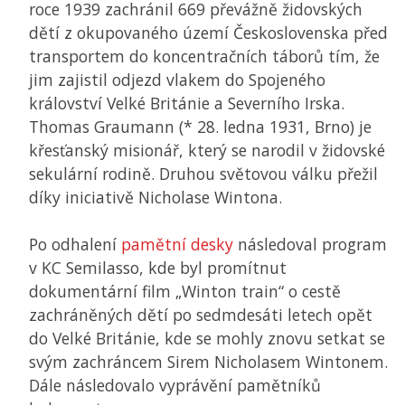
roce 1939 zachránil 669 převážně židovských
dětí z okupovaného území Československa před
transportem do koncentračních táborů tím, že
jim zajistil odjezd vlakem do Spojeného
království Velké Británie a Severního Irska.
Thomas Graumann (* 28. ledna 1931, Brno) je
křesťanský misionář, který se narodil v židovské
sekulární rodině. Druhou světovou válku přežil
díky iniciativě Nicholase Wintona.
Po odhalení
pamětní desky
následoval program
v
KC
Semilasso, kde byl promítnut
dokumentární film „Winton train“ o cestě
zachráněných dětí po sedmdesáti letech opět
do Velké Británie, kde se mohly znovu setkat se
svým zachráncem Sirem Nicholasem Wintonem.
Dále následovalo vyprávění pamětníků