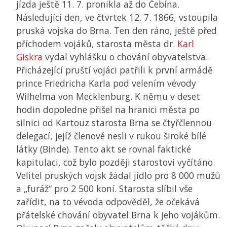
jízda ještě 11. 7. pronikla až do Čebína.
Následující den, ve čtvrtek 12. 7. 1866, vstoupila
pruská vojska do Brna. Ten den ráno, ještě před
příchodem vojáků, starosta města dr.
Karl
Giskra
vydal vyhlášku o chování obyvatelstva.
Přicházející pruští vojáci patřili k první armádě
prince Friedricha Karla pod velením vévody
Wilhelma von Mecklenburg. K němu v deset
hodin dopoledne přišel na hranici města po
silnici od Kartouz starosta Brna se čtyřčlennou
delegací, jejíž členové nesli v rukou široké bílé
látky (Binde). Tento akt se rovnal faktické
kapitulaci, což bylo později starostovi vyčítáno.
Velitel pruských vojsk žádal jídlo pro 8 000 mužů
a „furáž“ pro 2 500 koní. Starosta slíbil vše
zařídit, na to vévoda odpověděl, že očekává
přátelské chování obyvatel Brna k jeho vojákům.