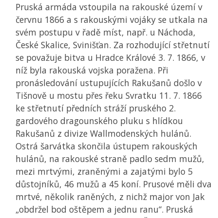
Pruská armáda vstoupila na rakouské území v
červnu 1866 a s rakouskými vojáky se utkala na
svém postupu v řadě míst, např. u Náchoda,
České Skalice, Svinišťan. Za rozhodující střetnutí
se považuje bitva u Hradce Králové 3. 7. 1866, v
níž byla rakouská vojska poražena. Při
pronásledování ustupujících Rakušanů došlo v
Tišnově u mostu přes řeku Svratku 11. 7. 1866
ke střetnutí předních stráží pruského 2.
gardového dragounského pluku s hlídkou
Rakušanů z divize Wallmodenských hulánů.
Ostrá šarvátka skončila ústupem rakouských
hulánů, na rakouské straně padlo sedm mužů,
mezi mrtvými, zraněnými a zajatými bylo 5
důstojníků, 46 mužů a 45 koní. Prusové měli dva
mrtvé, několik raněných, z nichž major von Jak
„obdržel bod oštěpem a jednu ranu“. Pruská