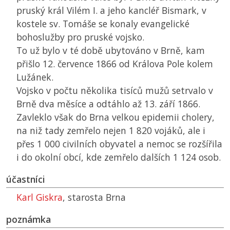
pruský král Vilém I. a jeho kancléř Bismark, v
kostele sv. Tomáše se konaly evangelické
bohoslužby pro pruské vojsko.
To už bylo v té době ubytováno v Brně, kam
přišlo 12. července 1866 od Králova Pole kolem
Lužánek.
Vojsko v počtu několika tisíců mužů setrvalo v
Brně dva měsíce a odtáhlo až 13. září 1866.
Zavleklo však do Brna velkou epidemii cholery,
na niž tady zemřelo nejen 1 820 vojáků, ale i
přes 1 000 civilních obyvatel a nemoc se rozšířila
i do okolní obcí, kde zemřelo dalších 1 124 osob.
účastníci
Karl Giskra
, starosta Brna
poznámka