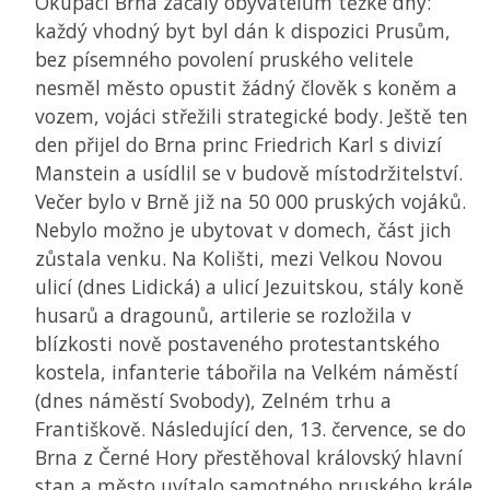
Okupací Brna začaly obyvatelům těžké dny:
každý vhodný byt byl dán k dispozici Prusům,
bez písemného povolení pruského velitele
nesměl město opustit žádný člověk s koněm a
vozem, vojáci střežili strategické body. Ještě ten
den přijel do Brna princ Friedrich Karl s divizí
Manstein a usídlil se v budově místodržitelství.
Večer bylo v Brně již na 50 000 pruských vojáků.
Nebylo možno je ubytovat v domech, část jich
zůstala venku. Na Kolišti, mezi Velkou Novou
ulicí (dnes Lidická) a ulicí Jezuitskou, stály koně
husarů a dragounů, artilerie se rozložila v
blízkosti nově postaveného protestantského
kostela, infanterie tábořila na Velkém náměstí
(dnes náměstí Svobody), Zelném trhu a
Františkově. Následující den, 13. července, se do
Brna z Černé Hory přestěhoval královský hlavní
stan a město uvítalo samotného pruského krále.