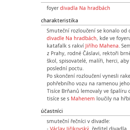
foyer
divadla Na hradbách
charakteristika
Smuteční rozloučení se konalo od 
divadle Na hradbách
, kde ve foye
katafalk s rakví
Jiřího Mahena
. Se
z Prahy, rodné Čáslavi, rektoři br
škol, spisovatelé, malíři, herci, a
poslední poctu.
Po skončení rozloučení vynesli ra
pohřebního vozu na ramenou jeho p
Tisíce Brňanů lemovaly ve špalíru o
tisíce se s
Mahenem
loučily na hřb
účastníci
smuteční řečníci v divadle:
-
Václav Jiřikovský
, ředitel divadla