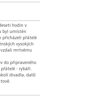
deseti hodin v
ru byl umístěn
m přicházeli přátelé
něnských vysokých
by vzdali mrtvému
kev do připraveného
řátelé - rybáři.
kolí divadla, další
itově.