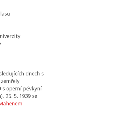
lasu
niverzity
y
sledujících dnech s
 zemřely
9 s operní pěvkyní
 25. 5. 1939 se
 Mahenem