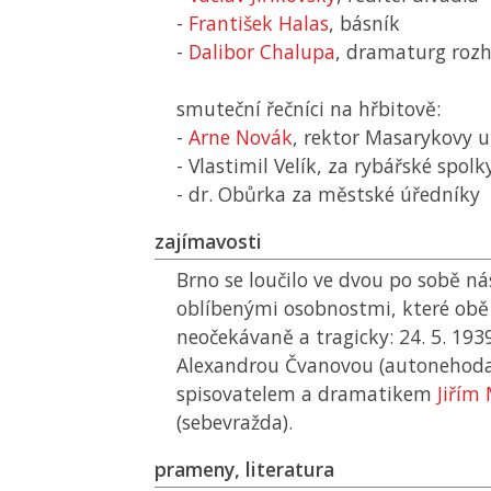
-
František Halas
, básník
-
Dalibor Chalupa
, dramaturg rozh
smuteční řečníci na hřbitově:
-
Arne Novák
, rektor Masarykovy u
- Vlastimil Velík, za rybářské spolk
- dr. Obůrka za městské úředníky
zajímavosti
Brno se loučilo ve dvou po sobě ná
oblíbenými osobnostmi, které obě
neočekávaně a tragicky: 24. 5. 193
Alexandrou Čvanovou (autonehoda),
spisovatelem a dramatikem
Jiřím
(sebevražda).
prameny, literatura