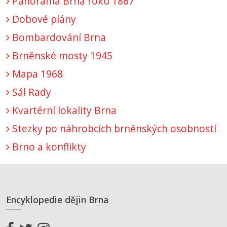
Panorama Brna roku 1867
Dobové plány
Bombardování Brna
Brněnské mosty 1945
Mapa 1968
Sál Rady
Kvartérní lokality Brna
Stezky po náhrobcích brněnských osobností
Brno a konflikty
Encyklopedie dějin Brna