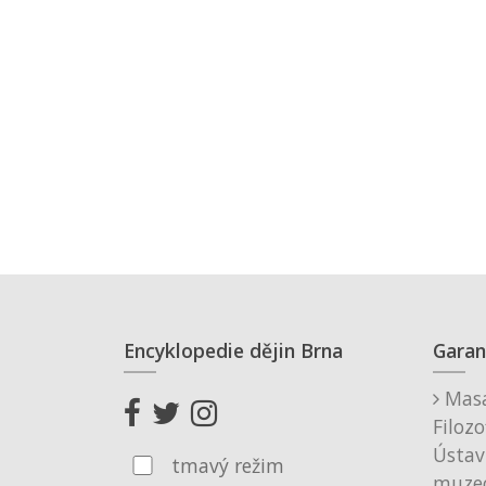
Encyklopedie dějin Brna
Garan
Masa
Filozo
Ústav
tmavý režim
muzeo