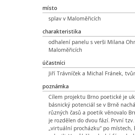
místo
splav v Maloměřicích
charakteristika
odhalení panelu s verši Milana Oh
Maloměřicích
účastníci
Jiří Trávníček a Michal Fránek, tvůr
poznámka
Cílem projektu Brno poetické je uk
básnický potenciál se v Brně nachá
různých časů a poetik věnovalo Brn
je rozdělen do dvou fází. První t
„virtuální procházku“ po místech, 