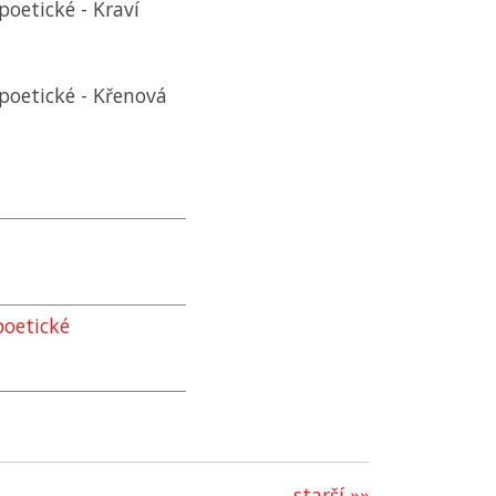
poetické - Kraví
poetické - Křenová
poetické
starší »»