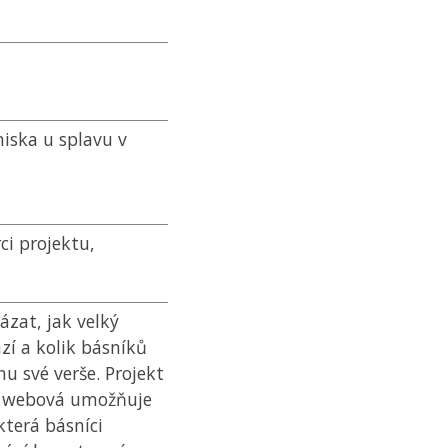
niska u splavu v
ci projektu,
ázat, jak velký
zí a kolik básníků
u své verše. Projekt
zv. webová umožňuje
která básníci