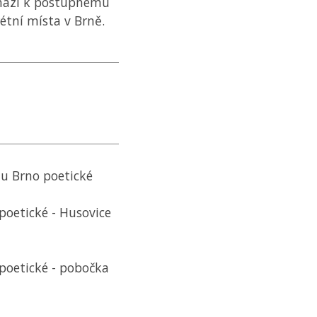
chází k postupnému
étní místa v Brně.
tu Brno poetické
poetické - Husovice
 poetické - pobočka