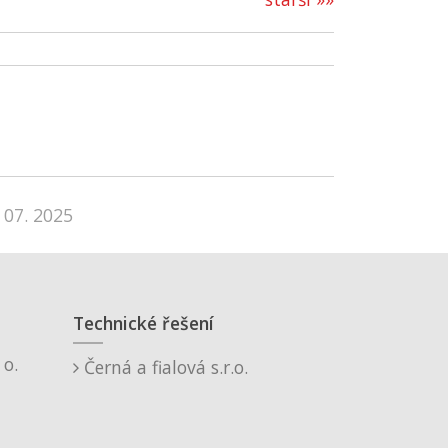
 07. 2025
Technické řešení
o.
Černá a fialová s.r.o.