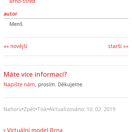
Brno-střed
autor
Menš
«« novější
starší »»
Máte více informací?
Napište nám
, prosím. Děkujeme.
Nahoru
•
Zpět
•
Tisk
•
Aktualizováno: 10. 02. 2019
Virtuální model Brna