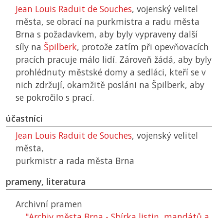
Jean Louis Raduit de Souches
, vojenský velitel
města, se obrací na purkmistra a radu města
Brna s požadavkem, aby byly vypraveny další
síly na
Špilberk
, protože zatím při opevňovacích
pracích pracuje málo lidí. Zároveň žádá, aby byly
prohlédnuty městské domy a sedláci, kteří se v
nich zdržují, okamžitě posláni na Špilberk, aby
se pokročilo s prací.
účastníci
Jean Louis Raduit de Souches
, vojenský velitel
města,
purkmistr a rada města Brna
prameny, literatura
Archivní pramen
"Archiv města Brna - Sbírka listin, mandátů a