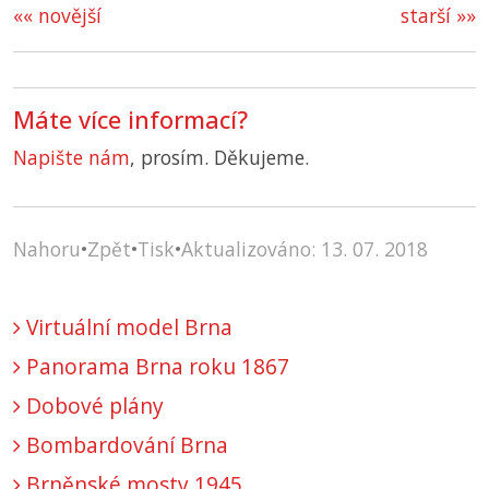
«« novější
starší »»
Máte více informací?
Napište nám
, prosím. Děkujeme.
Nahoru
•
Zpět
•
Tisk
•
Aktualizováno: 13. 07. 2018
Virtuální model Brna
Panorama Brna roku 1867
Dobové plány
Bombardování Brna
Brněnské mosty 1945