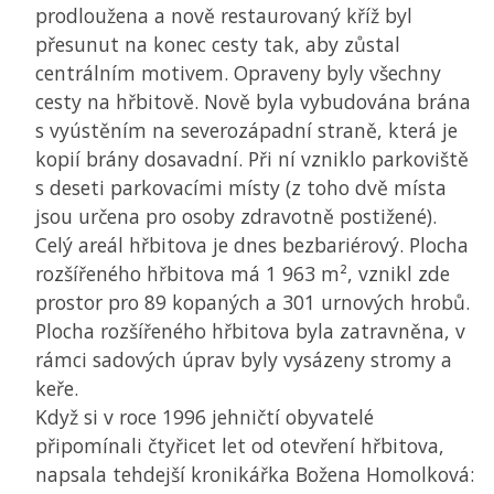
prodloužena a nově restaurovaný kříž byl
přesunut na konec cesty tak, aby zůstal
centrálním motivem. Opraveny byly všechny
cesty na hřbitově. Nově byla vybudována brána
s vyústěním na severozápadní straně, která je
kopií brány dosavadní. Při ní vzniklo parkoviště
s deseti parkovacími místy (z toho dvě místa
jsou určena pro osoby zdravotně postižené).
Celý areál hřbitova je dnes bezbariérový. Plocha
rozšířeného hřbitova má 1 963 m², vznikl zde
prostor pro 89 kopaných a 301 urnových hrobů.
Plocha rozšířeného hřbitova byla zatravněna, v
rámci sadových úprav byly vysázeny stromy a
keře.
Když si v roce 1996 jehničtí obyvatelé
připomínali čtyřicet let od otevření hřbitova,
napsala tehdejší kronikářka Božena Homolková: