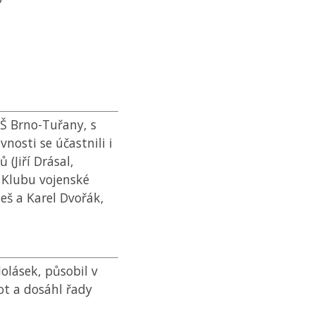
ZŠ Brno-Tuřany, s
vnosti se účastnili i
(Jiří Drásal,
a Klubu vojenské
neš a Karel Dvořák,
Holásek, působil v
ot a dosáhl řady