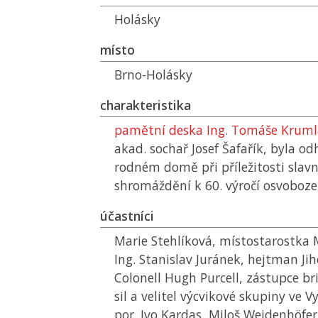
Holásky
místo
Brno-Holásky
charakteristika
pamětní deska Ing. Tomáše Kruml
akad. sochař Josef Šafařík, byla o
rodném domě při příležitosti slav
shromáždění k 60. výročí osvoboze
účastníci
Marie Stehlíková, místostarostka
Ing. Stanislav Juránek, hejtman Ji
Colonell Hugh Purcell, zástupce br
sil a velitel výcvikové skupiny ve V
por. Ivo Kardas, Miloš Weidenhöfer