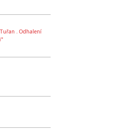
 Tuřan . Odhalení
i"