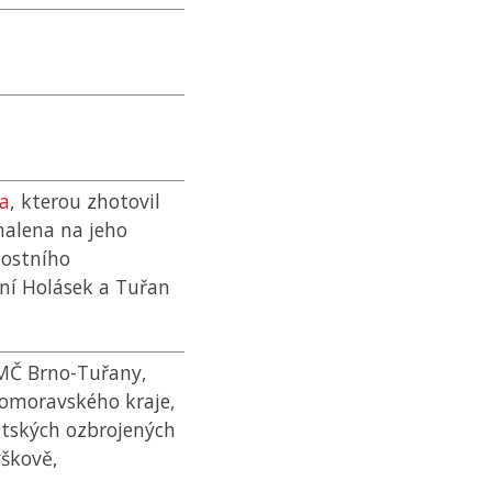
a
, kterou zhotovil
dhalena na jeho
nostního
ní Holásek a Tuřan
 MČ Brno-Tuřany,
homoravského kraje,
itských ozbrojených
yškově,
,