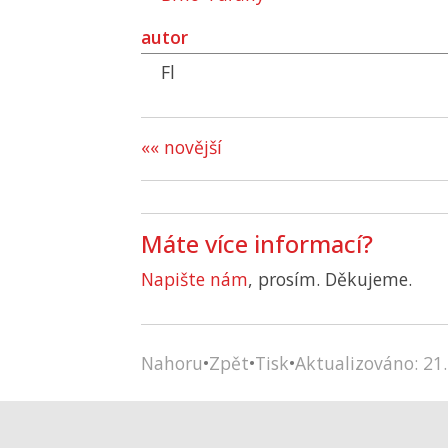
autor
Fl
«« novější
Máte více informací?
Napište nám
, prosím. Děkujeme.
Nahoru
•
Zpět
•
Tisk
•
Aktualizováno: 21.