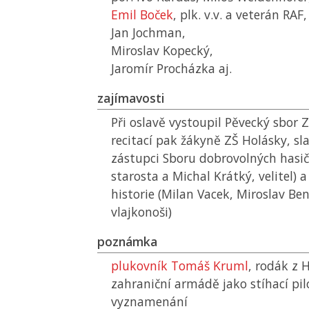
Emil Boček
, plk. v.v. a veterán RAF,
Jan Jochman,
Miroslav Kopecký,
Jaromír Procházka aj.
zajímavosti
Při oslavě vystoupil Pěvecký sbor 
recitací pak žákyně ZŠ Holásky, sla
zástupci Sboru dobrovolných hasičů 
starosta a Michal Krátký, velitel) 
historie (Milan Vacek, Miroslav Be
vlajkonoši)
poznámka
plukovník Tomáš Kruml
, rodák z 
zahraniční armádě jako stíhací pil
vyznamenání