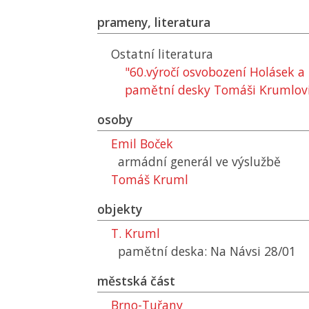
prameny, literatura
Ostatní literatura
"60.výročí osvobození Holásek a
pamětní desky Tomáši Krumlov
osoby
Emil Boček
armádní generál ve výslužbě
Tomáš Kruml
objekty
T. Kruml
pamětní deska: Na Návsi 28/01
městská část
Brno-Tuřany