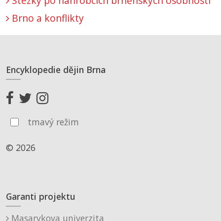
Stezky po náhrobcích brněnských osobností
Brno a konflikty
Encyklopedie dějin Brna
tmavý režim
© 2026
Garanti projektu
Masarykova univerzita