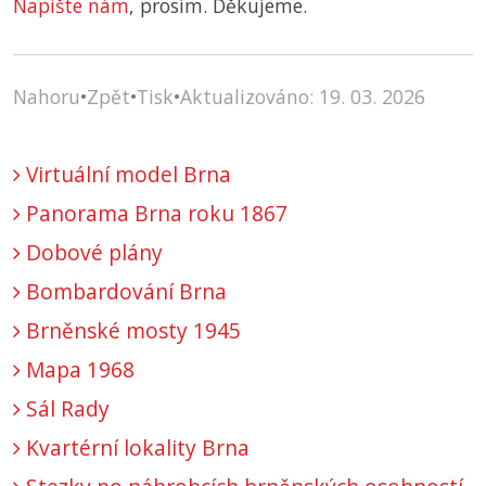
Napište nám
, prosím. Děkujeme.
Nahoru
•
Zpět
•
Tisk
•
Aktualizováno: 19. 03. 2026
Virtuální model Brna
Panorama Brna roku 1867
Dobové plány
Bombardování Brna
Brněnské mosty 1945
Mapa 1968
Sál Rady
Kvartérní lokality Brna