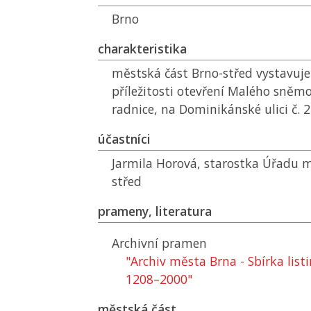
Brno
charakteristika
městská část Brno-střed vystavuje 
příležitosti otevření Malého sněm
radnice, na Dominikánské ulici č. 2
účastníci
Jarmila Horová, starostka Úřadu m
střed
prameny, literatura
Archivní pramen
"Archiv města Brna - Sbírka list
1208–2000"
městská část