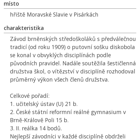
místo
hřiště Moravské Slavie v Pisárkách
charakteristika
Závod brněnských středoškoláků s předválečnou
tradicí (od roku 1909) o putovní sošku diskobola
se konal v obvyklých disciplínách podle
původních pravidel. Nadále soutěžila šestičlenná
družstva škol, o vítězství v disciplíně rozhodoval
průměrný výkon všech členů družstva.
Celkové pořadí:
1. učitelský ústav (U) 21 b.
2. České státní reformní reálné gymnasium v
Brně-Králově Poli 15 b.
3. II. reálka 14 bodů.
Nejlepší závodníci v každé disciplíně obdrželi