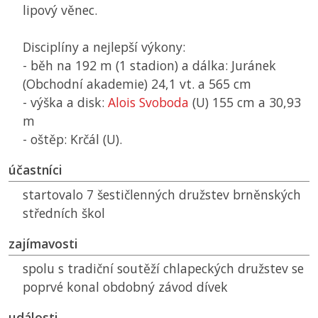
lipový věnec.
Disciplíny a nejlepší výkony:
- běh na 192 m (1 stadion) a dálka: Juránek
(Obchodní akademie) 24,1 vt. a 565 cm
- výška a disk:
Alois Svoboda
(U) 155 cm a 30,93
m
- oštěp: Krčál (U).
účastníci
startovalo 7 šestičlenných družstev brněnských
středních škol
zajímavosti
spolu s tradiční soutěží chlapeckých družstev se
poprvé konal obdobný závod dívek
události