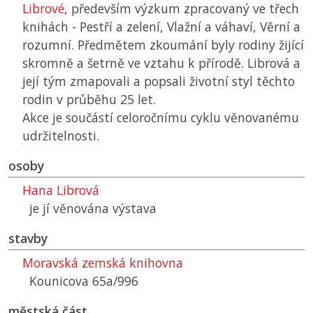
Librové
, především výzkum zpracovaný ve třech
knihách - Pestří a zelení, Vlažní a váhaví, Věrní a
rozumní. Předmětem zkoumání byly rodiny žijící
skromně a šetrně ve vztahu k přírodě. Librová a
její tým zmapovali a popsali životní styl těchto
rodin v průběhu 25 let.
Akce je součástí celoročnímu cyklu věnovanému
udržitelnosti.
osoby
Hana Librová
je jí věnována výstava
stavby
Moravská zemská knihovna
Kounicova 65a/996
městská část