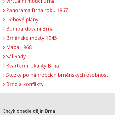
Virtuální model Brna
Panorama Brna roku 1867
Dobové plány
Bombardování Brna
Brněnské mosty 1945
Mapa 1968
Sál Rady
Kvartérní lokality Brna
Stezky po náhrobcích brněnských osobností
Brno a konflikty
Encyklopedie dějin Brna