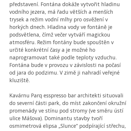
představení. Fontána dokáže vytvořit hladinu
vodního jezera, má řadu větších a menších
trysek a režim vodní mlhy pro osvěžení v
horkých dnech. Hladina vody ve fontáně je
podsvětlena, čímž večer vytváří magickou
atmosféru. Režim fontány bude spouštěn v
určité konkrétní časy a je možné ho
naprogramovat také podle teploty vzduchu.
Fontána bude v provozu v závislosti na počasí
od jara do podzimu. V zimě ji nahradí veřejné
kluziště.
Kavárnu Parq esspresso bar architekti situovali
do severní části park, do míst zakončení okružní
promenády ve stínu pod stromy (ve směru ústí
ulice Mášova). Dominantu stavby tvoří
osmimetrová elipsa „Slunce“ podpírající střechu,