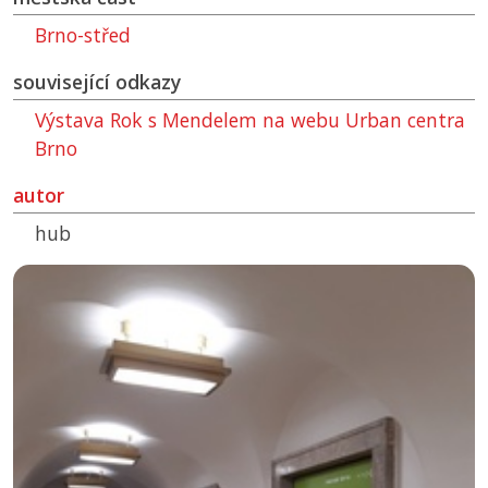
Brno-střed
související odkazy
Výstava Rok s Mendelem na webu Urban centra
Brno
autor
hub