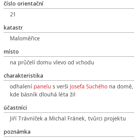
číslo orientační
21
katastr
Maloměřice
místo
na průčelí domu vlevo od vchodu
charakteristika
odhalení
panelu
s verši
Josefa Suchého
na domě,
kde básník dlouhá léta žil
účastníci
Jiří Trávníček a Michal Fránek, tvůrci projektu
poznámka