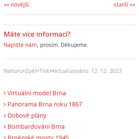
«« novější
starší »»
Máte více informací?
Napište nám
, prosím. Děkujeme.
Nahoru
•
Zpět
•
Tisk
•
Aktualizováno: 12. 12. 2023
Virtuální model Brna
Panorama Brna roku 1867
Dobové plány
Bombardování Brna
Brněnské mosty 1945