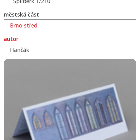
Špilberk 1/210
městská část
Brno-střed
autor
Hančák