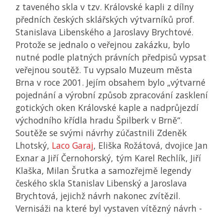
z taveného skla v tzv. Královské kapli z dílny
předních českých sklářských výtvarníků prof.
Stanislava Libenského a Jaroslavy Brychtové.
Protože se jednalo o veřejnou zakázku, bylo
nutné podle platných právních předpisů vypsat
veřejnou soutěž. Tu vypsalo Muzeum města
Brna v roce 2001. Jejím obsahem bylo „výtvarné
pojednání a výrobní způsob zpracování zasklení
gotických oken Královské kaple a nadprůjezdí
východního křídla hradu Špilberk v Brně“.
Soutěže se svými návrhy zúčastnili Zdeněk
Lhotský,
Laco Garaj
, Eliška Rožátová, dvojice Jan
Exnar a Jiří Černohorský, tým Karel Rechlík, Jiří
Klaška, Milan Šrutka a samozřejmě legendy
českého skla Stanislav Libenský a Jaroslava
Brychtová, jejichž návrh nakonec zvítězil.
Vernisáži na které byl vystaven vítězný návrh -