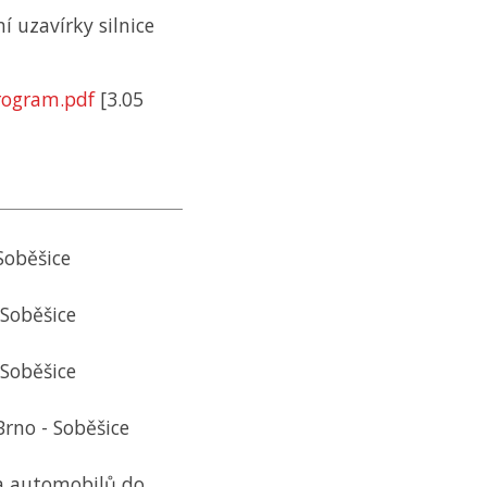
í uzavírky silnice
rogram.pdf
[3.05
Soběšice
 Soběšice
 Soběšice
Brno - Soběšice
a automobilů do