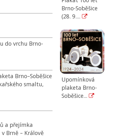
Plakát 100 let
Brno-Soběšice
(28. 9....
du do vrchu Brno-
aketa Brno–Soběšice
Upomínková
rkařského smaltu,
plaketa Brno-
Soběšice...
ků a přejímka
 v Brně – Králově