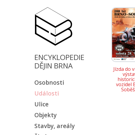
ENCYKLOPEDIE
DĚJIN BRNA
Jízda do 
výsta
histori
Osobnosti
vozidel 
Soběš
Události
Ulice
Objekty
Stavby, areály