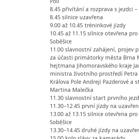
Poli
8.45 přivítání a rozprava s jezdci –
8.45 silnice uzavřena
9.00 až 10.45 tréninkové jízdy
10.45 až 11.15 silnice otevřena pr
Soběšice
11.00 slavnostní zahájení, projev
za účasti primátorky města Brna 
hejtmana Jihomoravského kraje Ja
ministra životního prostředí Petra
Králova Pole Andreji Pazderové a s
Martina Malečka
11.30 slavnostní start prvního jez
11.30–12.45 první jízdy na uzavřen
13.00 až 13.15 silnice otevřena pr
Soběšice
13.30–14.45 druhé jízdy na uzavřen
15.00 kolo slávy za kamarády