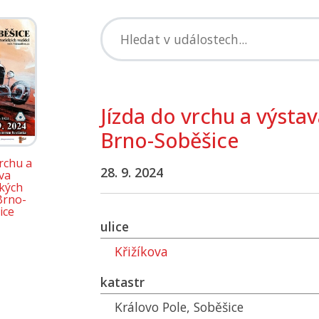
Jízda do vrchu a výstav
Brno-Soběšice
vrchu a
28. 9. 2024
va
ckých
Brno-
ice
ulice
Křižíkova
katastr
Královo Pole, Soběšice