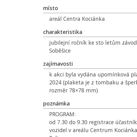
místo
areál Centra Kociánka
charakteristika
jubilejní ročník ke sto letům závo
Soběšice
zajímavosti
k akci byla vydána upomínková pl
2024 (plaketa je z tombaku a špe
rozměr 78×78 mm)
poznámka
PROGRAM:
od 7.30 do 9.30 registrace účastní
vozidel v areálu Centrum Kociánka