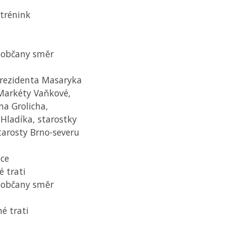
 trénink
o občany směr
 prezidenta Masaryka
Markéty Vaňkové,
na Grolicha,
 Hladíka, starostky
tarosty Brno-severu
dce
é trati
o občany směr
é trati