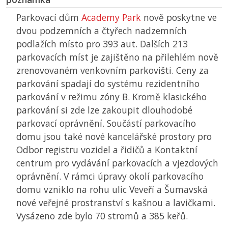
Parkovací dům
Academy Park
nově poskytne ve
dvou podzemních a čtyřech nadzemních
podlažích místo pro 393 aut. Dalších 213
parkovacích míst je zajištěno na přilehlém nově
zrenovovaném venkovním parkovišti. Ceny za
parkování spadají do systému rezidentního
parkování v režimu zóny B. Kromě klasického
parkování si zde lze zakoupit dlouhodobé
parkovací oprávnění. Součástí parkovacího
domu jsou také nové kancelářské prostory pro
Odbor registru vozidel a řidičů a Kontaktní
centrum pro vydávání parkovacích a vjezdových
oprávnění. V rámci úpravy okolí parkovacího
domu vzniklo na rohu ulic Veveří a Šumavská
nové veřejné prostranství s kašnou a lavičkami.
Vysázeno zde bylo 70 stromů a 385 keřů.