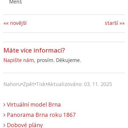
Menš
«« novější
starší »»
Máte více informací?
Napište nám
, prosím. Děkujeme.
Nahoru
•
Zpět
•
Tisk
•
Aktualizováno: 03. 11. 2025
Virtuální model Brna
Panorama Brna roku 1867
Dobové plány