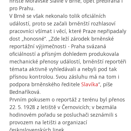
hřiště Moravské Slavie v Brně, opět přebíraná i
pro Prahu.
V Brně se však nekonalo tolik oficiálních
událostí, proto se začali brněnští rozhlasoví
pracovníci všímat i věcí, které Praze nepřipadaly
dost „honosné“. „Zde leží zárodek brněnské
reportážní výjimečnosti - Praha svázaná
oficiálností a přísným dohledem produkovala
mechanické přenosy událostí, brněnští reportéři
témata aktivně vyhledávali a nebyli pod tak
přísnou kontrolou. Svou zásluhu má na tom i
podpora brněnského ředitele
Slavíka
“, píše
Bednaříková.
Prvním pokusem o reportáž z terénu byl přenos
22. 5. 1928 z letiště v Černovicích; v bezmála
hodinovém pořadu se posluchači seznámili s
provozem na letišti a organizací
československých linek.