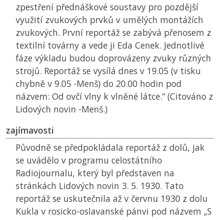
zpestření přednáškové soustavy pro pozdější
využití zvukových prvků v umělých montážích
zvukových. První reportáž se zabývá přenosem z
textilní továrny a vede ji Eda Cenek. Jednotlivé
fáze výkladu budou doprovázeny zvuky různých
strojů. Reportáž se vysílá dnes v 19.05 (v tisku
chybně v 9.05 -Menš) do 20.00 hodin pod
názvem: Od ovčí vlny k vlněné látce.“ (Citováno z
Lidových novin -Menš.)
zajímavosti
Původně se předpokládala reportáž z dolů, jak
se uvádělo v programu celostátního
Radiojournalu, který byl představen na
stránkách Lidových novin 3. 5. 1930. Tato
reportáž se uskutečnila až v červnu 1930 z dolu
Kukla v rosicko-oslavanské pánvi pod názvem „S