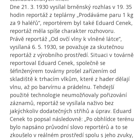
Dne 21. 3. 1930 vysílal brněnský rozhlas v 19. 35
hodin reportáž z teplárny „Prodáváme paru 1 kg
za 9 haléřů“, reportérem byl také Eduard Cenek,
reportáž měla spíše charakter rozhovoru.
Právě reportáž „Od ovčí vlny k vlněné látce“,
vysílaná 6. 5. 1930, se považuje za skutečnou
reportáž z výrobního prostředí. Situaci v továrně
reportoval Eduard Cenek, společně se
šéfinženýrem továrny prošel zařízením od
skladiště k trhacím vlkům, které z hader dělají
vlnu, až po barvírnu a prádelnu. Tehdejší
použité technologie neumožňovaly pořizování
záznamů, reportáž se vysílala naživo bez
jakýchkoliv dodatečných střihů a úprav. Eduard
Cenek to popsal následovně: „Po obhlídce terénu
bylo napsáno průvodní slovo reportérů a to se
zkoušelo v reálném prostředí spolu s jeho zvuky,