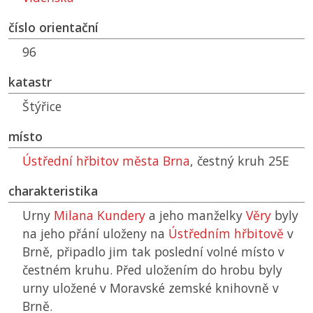
číslo orientační
96
katastr
Štýřice
místo
Ústřední hřbitov města Brna
, čestný kruh 25E
charakteristika
Urny
Milana Kundery
a jeho manželky
Věry
byly
na jeho přání uloženy na
Ústředním hřbitově
v
Brně, připadlo jim tak poslední volné místo v
čestném kruhu. Před uložením do hrobu byly
urny uložené v Moravské zemské knihovně v
Brně.