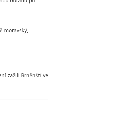
čnou obranu při
bě moravský,
ní zažili Brněnští ve