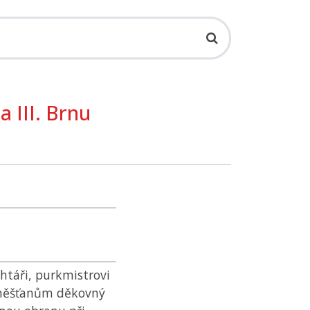
 III. Brnu
chtáři, purkmistrovi
měšťanům děkovný