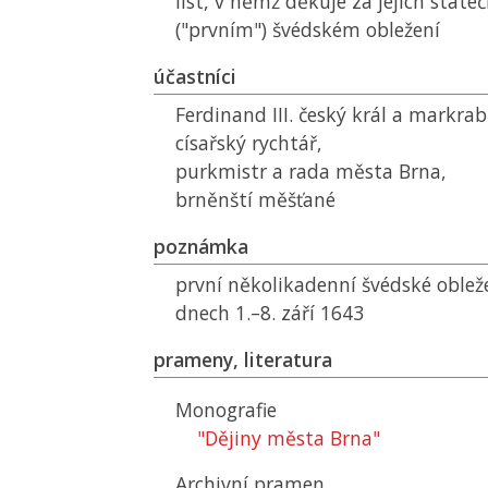
list, v němž děkuje za jejich state
("prvním") švédském obležení
účastníci
Ferdinand III. český král a markra
císařský rychtář,
purkmistr a rada města Brna,
brněnští měšťané
poznámka
první několikadenní švédské obleže
dnech 1.–8. září 1643
prameny, literatura
Monografie
"Dějiny města Brna"
Archivní pramen