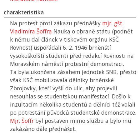
charakteristika
Na protest proti zákazu přednášky
mjr. gšt.
Vladimíra Šoffra
Nauka o obraně státu (podnět
k němu dal článek v tiskovém orgánu
KSČ
Rovnost) uspořádali 6. 2. 1946 brněnští
vysokoškolští studenti před redakcí Rovnosti na
Moravském náměstí protestní demonstraci.
Ta byla ukončena zásahem jednotek
SNB
, přesto
však
KSČ
mobilizovala dělníky brněnské
Zbrojovky, kteří vyšli do ulic, aby projevili
nesouhlas se studentskou manifestací. Došlo k
inzultacím několika studentů a dělníci též volali
po potrestání původců studentské demonstrace.
Mjr. Šoffr
byl postaven mimo službu a bylo mu
zakázáno dále přednášet.