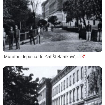
Mundursdepo na dnešní Štefánikově,...