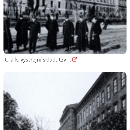
C. a k. výstrojní sklad, tzv....