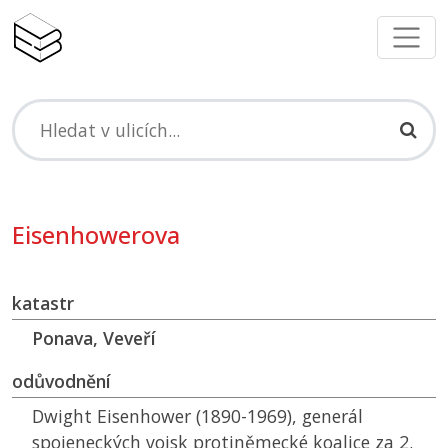
Eisenhowerova
katastr
Ponava, Veveří
odůvodnění
Dwight Eisenhower (1890-1969), generál
spojeneckých vojsk protiněmecké koalice za 2.