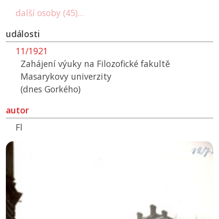
další osoby (45)...
události
11/1921
Zahájení výuky na Filozofické fakultě
Masarykovy univerzity
(dnes Gorkého)
autor
Fl