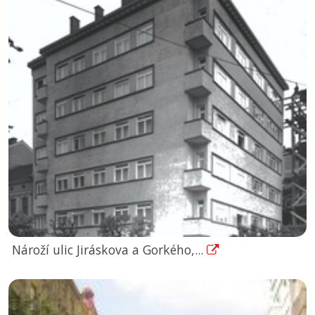
Nároží ulic Jiráskova a Gorkého,...