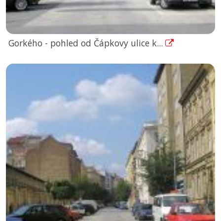
Gorkého - pohled od Čápkovy ulice k...