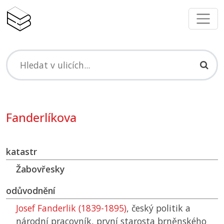
Fanderlíkova
katastr
Žabovřesky
odůvodnění
Josef Fanderlik (1839-1895)
, český politik a
národní pracovník, první starosta brněnského