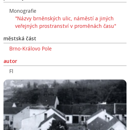
Monografie
"Názvy brněnských ulic, náměstí a jiných
veřejných prostranství v proměnách času"
městská část
Brno-Královo Pole
autor
Fl