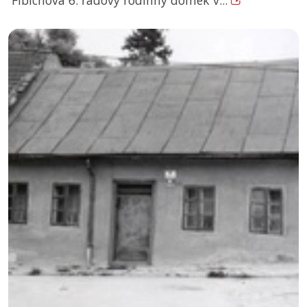
Fibichova 6: řadový rodinný domek v...