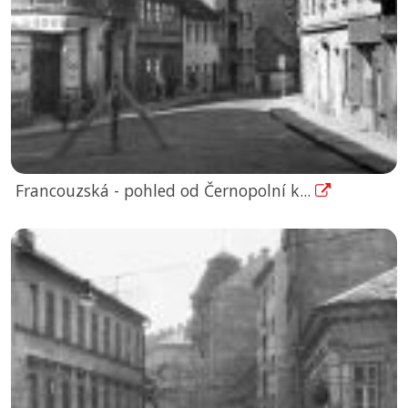
Francouzská - pohled od Černopolní k...