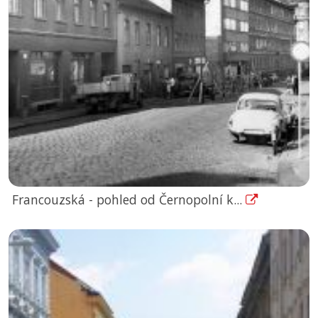
Francouzská - pohled od Černopolní k...