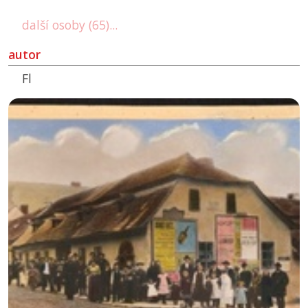
další osoby (65)...
autor
Fl