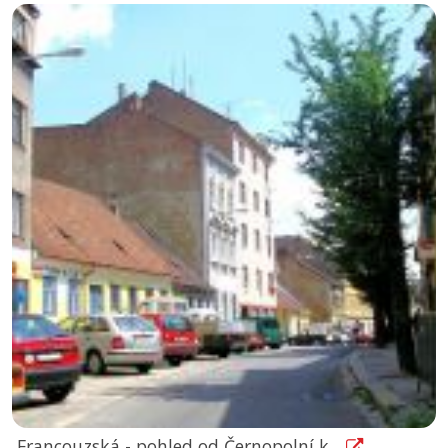
Francouzská - pohled od Černopolní k...