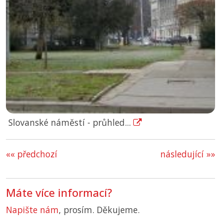
Slovanské náměstí - průhled...
«« předchozí
následující »»
Máte více informací?
Napište nám
, prosím. Děkujeme.