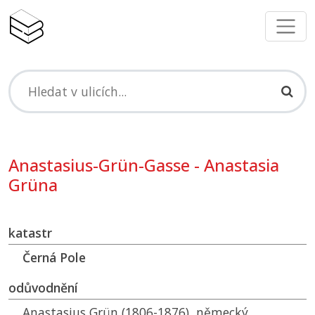
Anastasius-Grün-Gasse - Anastasia
Grüna
katastr
Černá Pole
odůvodnění
Anastasius Grün (1806-1876), německý