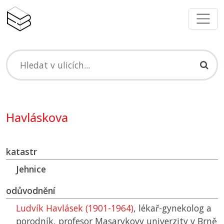
Havláskova
katastr
Jehnice
odůvodnění
Ludvík Havlásek (1901-1964)
, lékař-gynekolog a
porodník, profesor Masarykovy univerzity v Brně