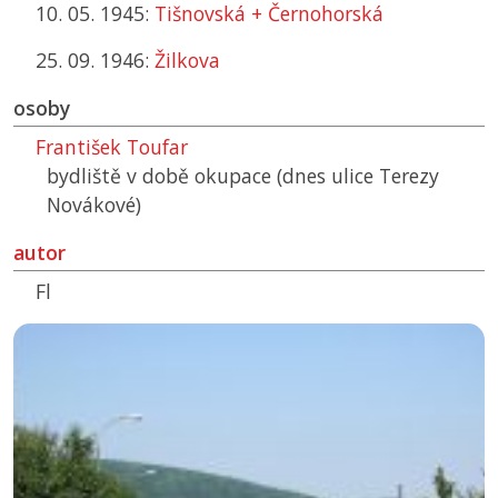
10. 05. 1945:
Tišnovská + Černohorská
25. 09. 1946:
Žilkova
osoby
František Toufar
bydliště v době okupace (dnes ulice Terezy
Novákové)
autor
Fl