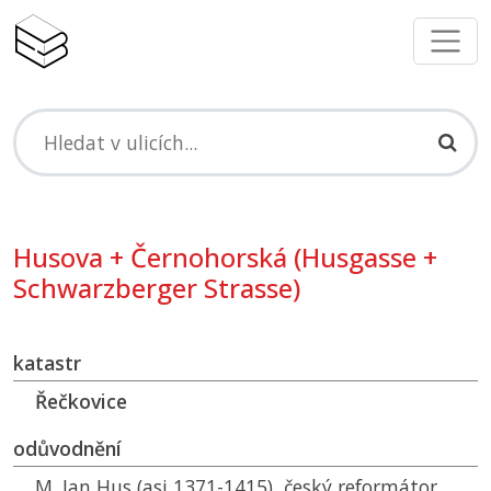
Husova + Černohorská (Husgasse +
Schwarzberger Strasse)
katastr
Řečkovice
odůvodnění
M. Jan Hus (asi 1371-1415), český reformátor,