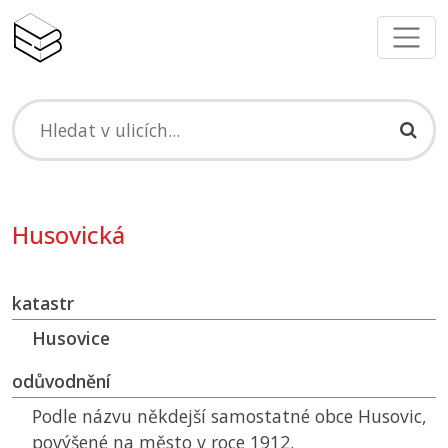
Husovická
katastr
Husovice
odůvodnění
Podle názvu někdejší samostatné obce Husovic,
povýšené na město v roce 1912.