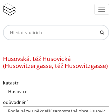
Husovská, též Husovická
(Husowitzergasse, též Husowitzgasse)
katastr
Husovice
odůvodnění
Podle názvu někdejší samostatné obce Husovic,