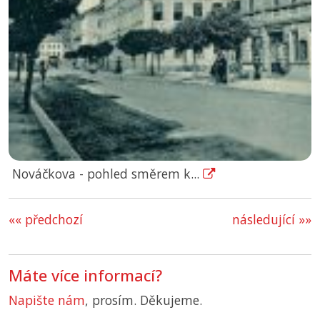
Nováčkova - pohled směrem k...
«« předchozí
následující »»
Máte více informací?
Napište nám
, prosím. Děkujeme.