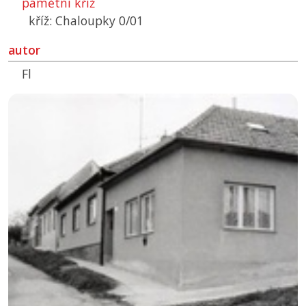
pamětní kříž
kříž: Chaloupky 0/01
autor
Fl