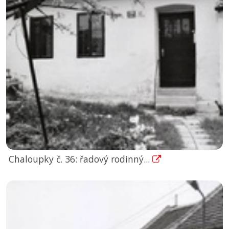
Chaloupky č. 36: řadový rodinný...