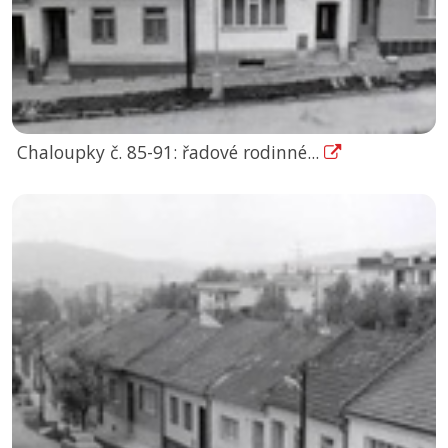
Chaloupky č. 85-91: řadové rodinné...