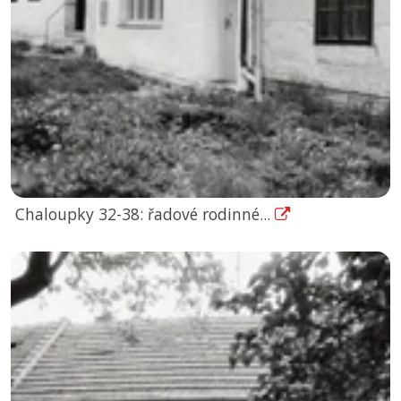
Chaloupky 32-38: řadové rodinné...