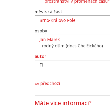
prostranství v proměnách času"
městská část
Brno-Královo Pole
osoby
Jan Marek
rodný dům (dnes Chelčického)
autor
Fl
«« předchozí
Máte více informací?