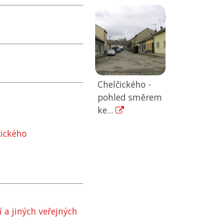
Chelčického -
pohled směrem
ke...
čického
 a jiných veřejných