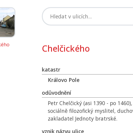
kého
Chelčického
katastr
Královo Pole
odůvodnění
Petr Chelčický (asi 1390 - po 1460)
sociálně filozofický myslitel, ducho
zakladatel Jednoty bratrské.
vznik názvu ulice