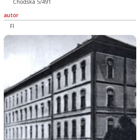
Chodská 5/491
autor
Fl