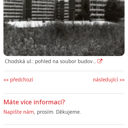
Chodská ul.: pohled na soubor budov...
«« předchozí
následující »»
Máte více informací?
Napište nám
, prosím. Děkujeme.