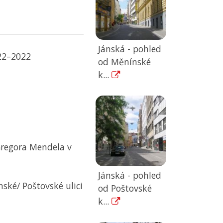
Jánská - pohled
922–2022
od Měnínské
k...
Gregora Mendela v
Jánská - pohled
ské/ Poštovské ulici
od Poštovské
k...