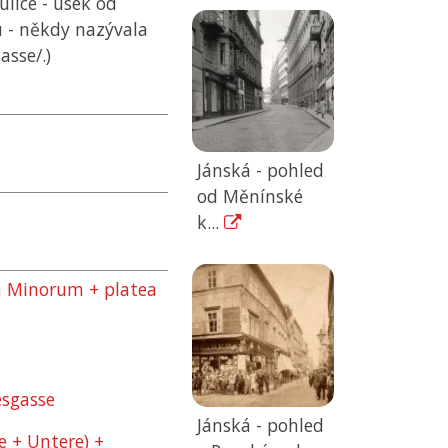
 ulice - úsek od
 - někdy nazývala
asse/.)
Jánská - pohled
od Měnínské
k...
m Minorum + platea
esgasse
Jánská - pohled
e + Untere) +