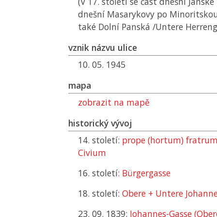
(V 17. století se část dnešní Jánské
dnešní Masarykovy po Minoritskou
také Dolní Panská /Untere Herreng
vznik názvu ulice
10. 05. 1945
mapa
zobrazit na mapě
historický vývoj
14. století:
prope (hortum) fratru
Civium
16. století:
Bürgergasse
18. století:
Obere + Untere Johann
23. 09. 1839:
Johannes-Gasse (Ober