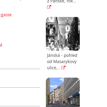
z Panské, rok...
tgasse
ká
Jánská - pohled
od Masarykovy
ulice,...