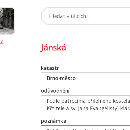
ká
Jánská
katastr
Brno-město
odůvodnění
Podle patrocinia přilehlého kostela 
Křtitele a sv. Jana Evangelisty) klá
poznámka