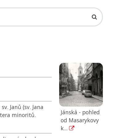
sv. Janů (sv. Jana
Jánská - pohled
štera minoritů.
od Masarykovy
k...