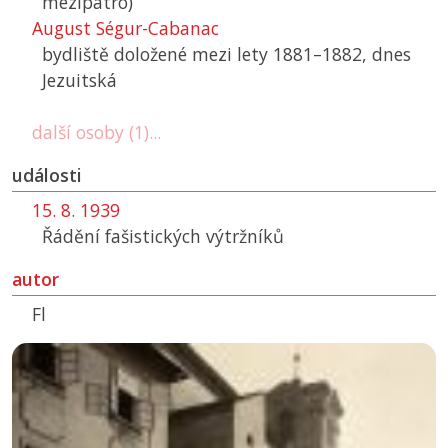
mezipatro)
August Ségur-Cabanac
bydliště doložené mezi lety 1881–1882, dnes
Jezuitská
další osoby (1)...
události
15. 8. 1939
Řádění fašistických výtržníků
autor
Fl