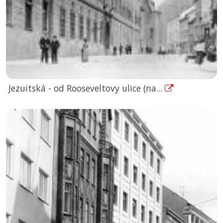
Jezuitská - od Rooseveltovy ulice (na...