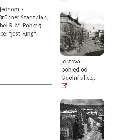
v jednom z
Brünner Stadtplan,
bei R. M. Rohrer)
e: "Jost-Ring".
Joštova -
pohled od
Údolní ulice,...