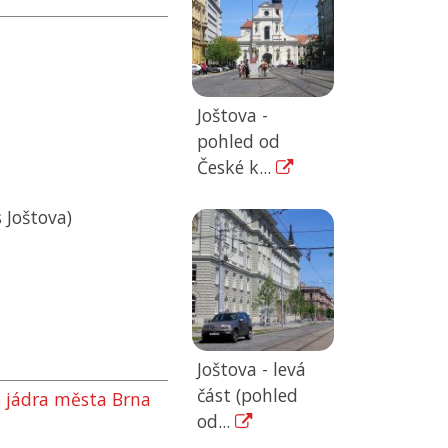
Joštova -
pohled od
České k...
 Joštova)
Joštova - levá
část (pohled
o jádra města Brna
od...