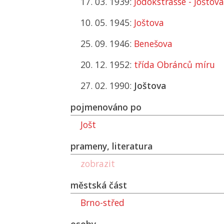
17. 03. 1939:
Jodokstrasse - Joštova
10. 05. 1945:
Joštova
25. 09. 1946:
Benešova
20. 12. 1952:
třída Obránců míru
27. 02. 1990:
Joštova
pojmenováno po
Jošt
prameny, literatura
zobrazit
městská část
Brno-střed