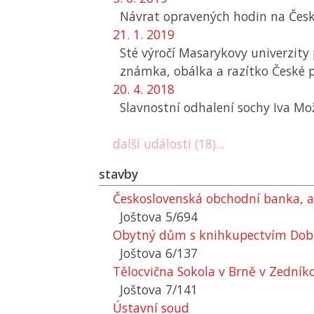
Návrat opravených hodin na Česko
21. 1. 2019
Sté výročí Masarykovy univerzity
známka, obálka a razítko České 
20. 4. 2018
Slavnostní odhalení sochy Iva M
další události (18)...
stavby
Československá obchodní banka, a.
Joštova 5/694
Obytný dům s knihkupectvím Dobrov
Joštova 6/137
Tělocvična Sokola v Brně v Zední
Joštova 7/141
Ústavní soud