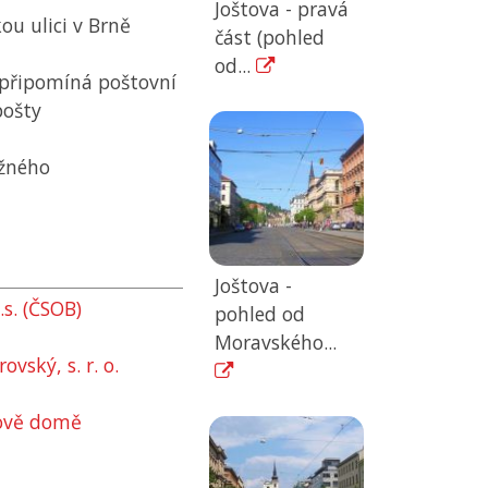
Joštova - pravá
u ulici v Brně
část (pohled
od...
 připomíná poštovní
pošty
ožného
Joštova -
s. (ČSOB)
pohled od
Moravského...
ský, s. r. o.
kově domě