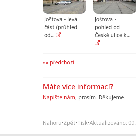
Joštova - levá
Joštova -
část (průhled
pohled od
od...
České ulice k...
«« předchozí
Máte více informací?
Napište nám
, prosím. Děkujeme.
Nahoru
•
Zpět
•
Tisk
•
Aktualizováno: 09.