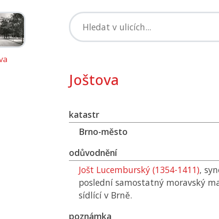
va
Joštova
katastr
Brno-město
odůvodnění
Jošt Lucemburský (1354-1411)
, syn
poslední samostatný moravský mar
sídlící v Brně.
poznámka