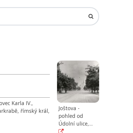
ovec Karla IV.,
Joštova -
krabě, římský král,
pohled od
Údolní ulice,...