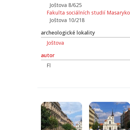
Joštova 8/625
Fakulta sociálních studií Masaryko
Joštova 10/218
archeologické lokality
Joštova
autor
Fl