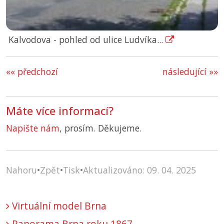
Kalvodova - pohled od ulice Ludvíka...
«« předchozí
následující »»
Máte více informací?
Napište nám
, prosím. Děkujeme.
Nahoru
•
Zpět
•
Tisk
•
Aktualizováno: 09. 04. 2025
Virtuální model Brna
Panorama Brna roku 1867