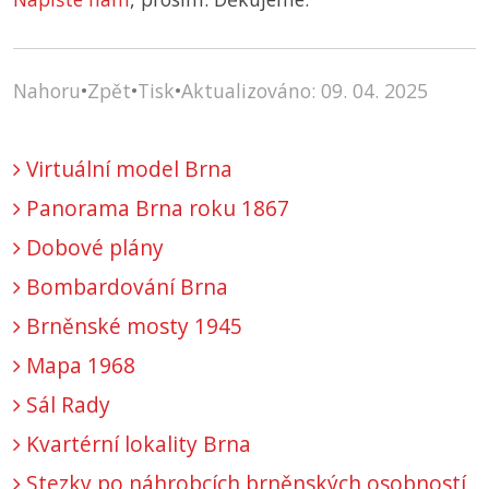
Nahoru
•
Zpět
•
Tisk
•
Aktualizováno: 09. 04. 2025
Virtuální model Brna
Panorama Brna roku 1867
Dobové plány
Bombardování Brna
Brněnské mosty 1945
Mapa 1968
Sál Rady
Kvartérní lokality Brna
Stezky po náhrobcích brněnských osobností