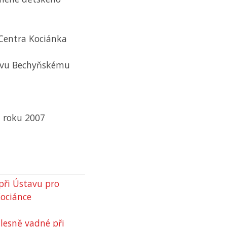
 Centra Kociánka
avu Bechyňskému
 roku 2007
při Ústavu pro
Kociánce
ělesně vadné při