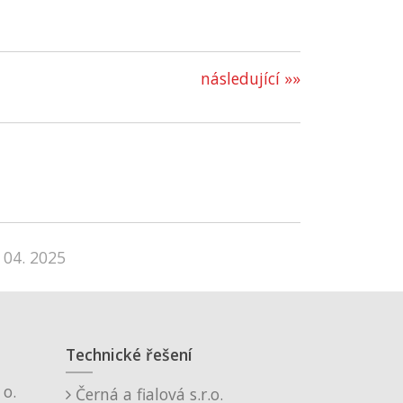
následující »»
 04. 2025
Technické řešení
o.
Černá a fialová s.r.o.