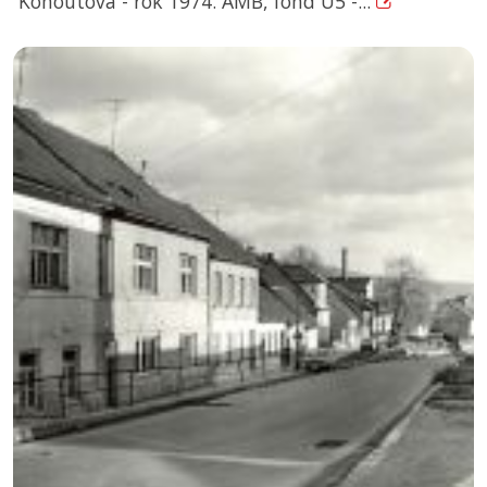
Kohoutova - rok 1974. AMB, fond U5 -...