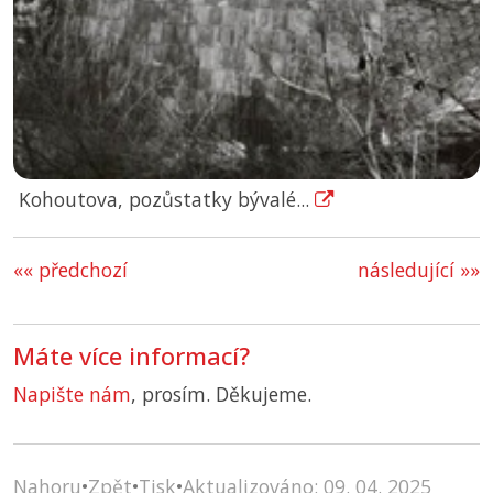
Kohoutova, pozůstatky bývalé...
«« předchozí
následující »»
Máte více informací?
Napište nám
, prosím. Děkujeme.
Nahoru
•
Zpět
•
Tisk
•
Aktualizováno: 09. 04. 2025