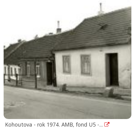
Kohoutova - rok 1974. AMB, fond U5 -...