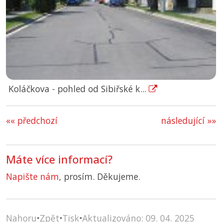
Koláčkova - pohled od Sibiřské k...
«« předchozí
následující »»
Máte více informací?
Napište nám
, prosím. Děkujeme.
Nahoru
•
Zpět
•
Tisk
•
Aktualizováno: 09. 04. 2025